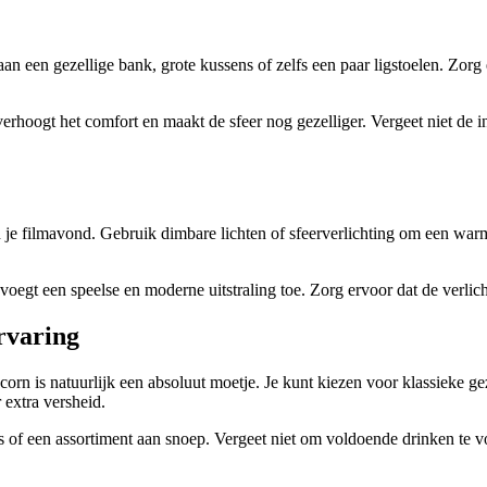
an een gezellige bank, grote kussens of zelfs een paar ligstoelen. Zor
rhoogt het comfort en maakt de sfeer nog gezelliger. Vergeet niet de i
an je filmavond. Gebruik dimbare lichten of sfeerverlichting om een w
oegt een speelse en moderne uitstraling toe. Zorg ervoor dat de verlichti
ervaring
rn is natuurlijk een absoluut moetje. Je kunt kiezen voor klassieke g
extra versheid.
 of een assortiment aan snoep. Vergeet niet om voldoende drinken te vo