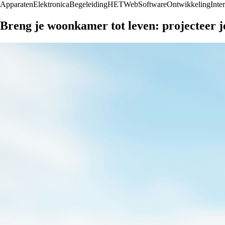
Apparaten
Elektronica
Begeleiding
HET
Web
Software
Ontwikkeling
Inte
Breng je woonkamer tot leven: projecteer j