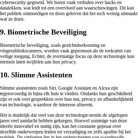
cybersecurity gegroeid. We horen vaak verhalen over hacks en
datalekken, wat leidt tot een overvloed aan waarschuwingen. Dit kan
het publiek ontmoedigen en doen geloven dat het toch weinig uitmaakt
wat ze doen.
9. Biometrische Beveiliging
Biometrische beveiliging, zoals gezichtsherkenning en
vingerafdrukscanners, worden vaak gepromoot als de toekomst van
veilige toegang. Echter, de overmatige focus op deze technologie kan
mensen laten twijfelen aan hun privacy.
10. Slimme Assistenten
Slimme assistenten zoals Siri, Google Assistant en Alexa zijn
tegenwoordig in bijna elk huis te vinden. Ondanks hun geschiktheid
zijn er ook veel gesprekken over hun nut, privacy en afhankelijkheid
van technologie, waardoor de interesse afneemt.
Het is duidelijk dat veel van deze technologie-trends de afgelopen
jaren veel aandacht hebben gekregen. Hoewel sommige van deze
ideeën innovatief en nuttig zijn, kan het constante gepraat over
dezelfde onderwerpen leiden tot verzadiging en zelfs apathie bij het
publiek. De uitdaging ligt in het onderscheiden van waardevolle